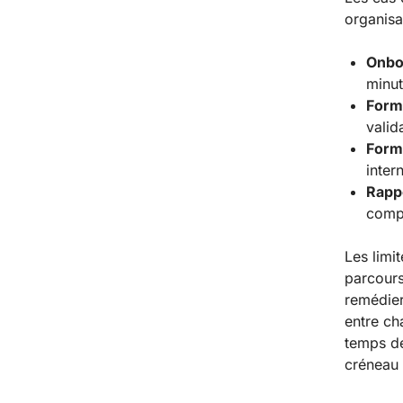
organisa
Onbo
minut
Form
valid
Forma
inter
Rapp
compé
Les limi
parcours
remédie
entre c
temps dé
créneau 