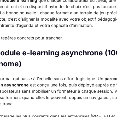
n
module e learning
que chaque collaborateur suit seul, une
 en direct et un dispositif hybride, le choix n’est pas toujour
 La bonne nouvelle : chaque format a un terrain de jeu préc
te, c’est d’aligner la modalité avec votre objectif pédagogi
ntrainte d’agenda et votre capacité d’animation.
s repères concrets pour trancher.
odule e-learning asynchrone (1
onome)
 format qui passe à l’échelle sans effort logistique. Un
parco
on asynchrone
est conçu une fois, puis déployé auprès de
aborateurs sans mobiliser un formateur à chaque session. 
se forment quand elles le peuvent, depuis un navigateur, su
 travail.
d’usage les plus courants dans les entreprises (PME, ETI et