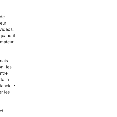
 de
leur
vidéos,
quand il
rmateur
 mais
on, les
ntre
de la
tanciel :
r les
et