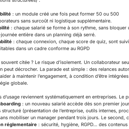
tions structurées) :
bilité
: un module créé une fois peut former 50 ou 500
borateurs sans surcoût ni logistique supplémentaire.
ilité
: chaque salarié se forme à son rythme, sans bloquer 
journée entière dans un planning déjà serré.
bilité
: chaque connexion, chaque score de quiz, sont suivi
itables dans un cadre conforme au RGPD
e souvent citée ? Le risque d’isolement. Un collaborateur se
n peut décrocher. La parade est simple : des relances aut
aider à maintenir l’engagement, à condition d’être intégrée
tégie globale.
 d’usage reviennent systématiquement en entreprises. Le p
nboarding
: un nouveau salarié accède dès son premier jour
 structuré (présentation de l’entreprise, outils internes, pro
sans mobiliser un manager pendant trois jours. Le second, c’
on réglementaire
: sécurité, hygiène, RGPD… des contenus