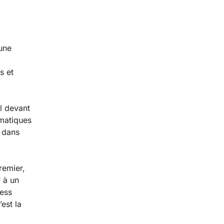
une
s et
ul devant
omatiques
s dans
remier,
 à un
cess
est la