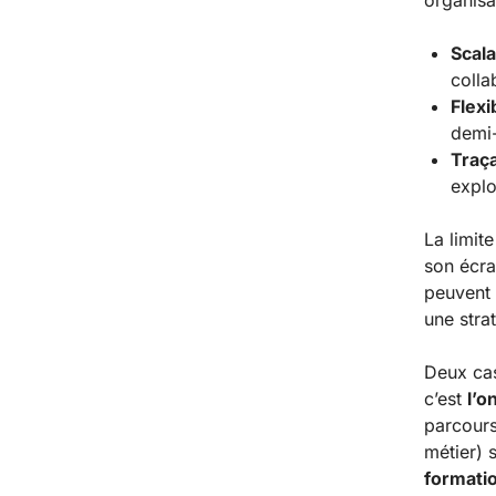
organisa
Scala
colla
Flexib
demi-
Traça
explo
La limit
son écra
peuvent 
une stra
Deux cas
c’est
l’o
parcours
métier) 
formati