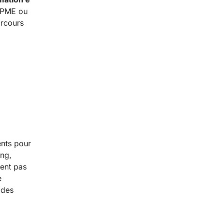
e PME ou
arcours
ents pour
ing,
ent pas
e
 des