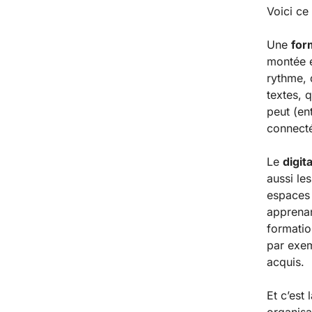
Voici ce
Une
for
montée e
rythme, 
textes, 
peut (en
connect
Le
digit
aussi les
espaces
apprenan
formati
par exem
acquis.
Et c’est