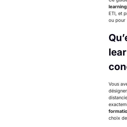
learning
ETI, et 
ou pour 
Qu’
lea
con
Vous ave
désigner
distanci
exacteme
formatio
choix de