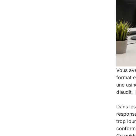
Vous ave
format e
une usin
d’audit, 
Dans les
responsa
trop lou
conformi
Ce guid