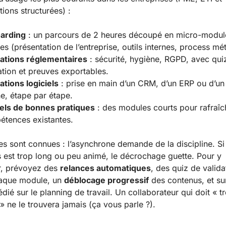
tions structurées) :
arding
: un parcours de 2 heures découpé en micro-modul
es (présentation de l’entreprise, outils internes, process mét
ations réglementaires
: sécurité, hygiène, RGPD, avec qui
ation et preuves exportables.
tions logiciels
: prise en main d’un CRM, d’un ERP ou d’un 
ne, étape par étape.
els de bonnes pratiques
: des modules courts pour rafraîc
tences existantes.
tes sont connues : l’asynchrone demande de la discipline. Si 
 est trop long ou peu animé, le décrochage guette. Pour y
r, prévoyez des
relances automatiques
, des quiz de valida
haque module, un
déblocage progressif
des contenus, et su
dié sur le planning de travail. Un collaborateur qui doit « t
» ne le trouvera jamais (ça vous parle ?).