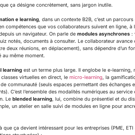
 que ça désigne concrètement, sans jargon inutile.
mation e learning
, dans un contexte B2B, c’est un parcours
n compétences que vos collaborateurs suivent en ligne, à 
depuis un navigateur. On parle de
modules asynchrones
: 
quiz notés, documents à consulter. Le collaborateur avance 
tre deux réunions, en déplacement), sans dépendre d’un fo
é au même moment.
al learning
est un terme plus large. Il englobe le e-learning,
 classes virtuelles en direct, le
micro-learning
, la gamificati
 de communauté (seuls espaces permettant des échanges e
ts). C’est l’ensemble des modalités numériques au service 
on. Le
blended learning
, lui, combine du présentiel et du dis
ple, un atelier en salle suivi de modules en ligne pour ancre
 là que ça devient intéressant pour les entreprises (PME, ETI 