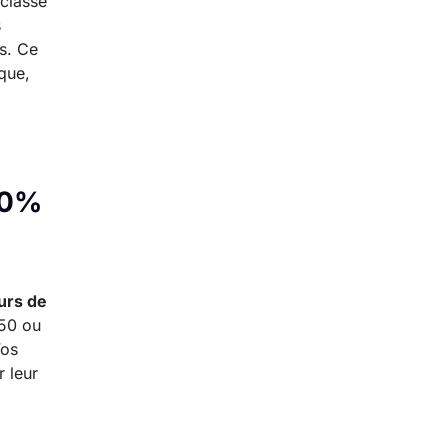
 classe
s
is. Ce
que,
00%
urs de
 50 ou
Vos
r leur