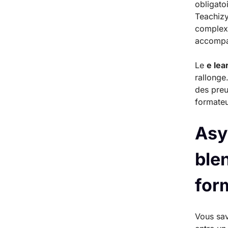
obligato
Teachizy
complexi
accompa
Le
e lea
rallonge
des preu
formateu
Asy
ble
for
Vous sav