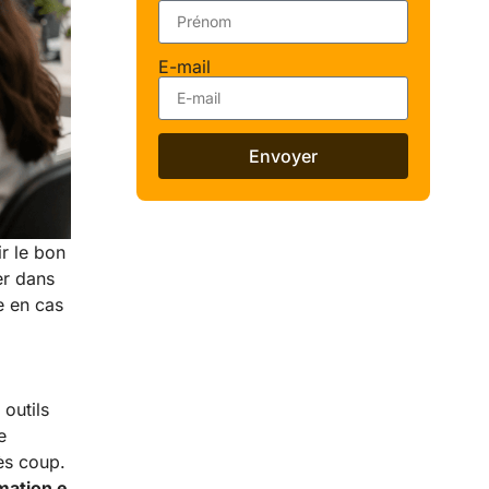
E-mail
Envoyer
r le bon
er dans
e en cas
outils
e
ès coup.
mation e