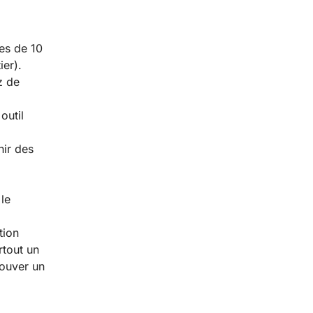
es de 10
ier).
z de
outil
hir des
le
tion
rtout un
rouver un