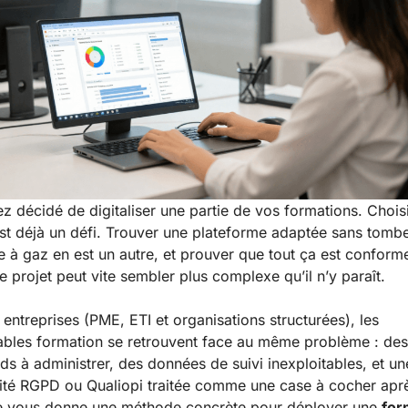
z décidé de digitaliser une partie de vos formations. Choisi
st déjà un défi. Trouver une plateforme adaptée sans tomb
e à gaz en est un autre, et prouver que tout ça est conform
le projet peut vite sembler plus complexe qu’il n’y paraît.
 entreprises (PME, ETI et organisations structurées), les
bles formation se retrouvent face au même problème : des 
rds à administrer, des données de suivi inexploitables, et un
té RGPD ou Qualiopi traitée comme une case à cocher apr
e vous donne une méthode concrète pour déployer une
for