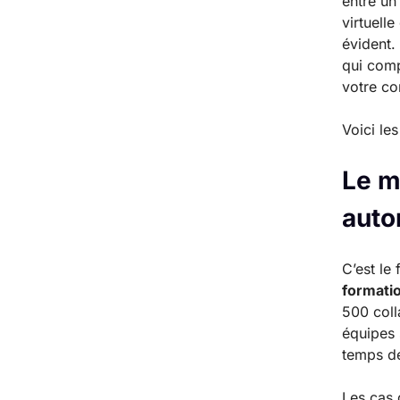
entre u
virtuelle
évident.
qui comp
votre co
Voici le
Le m
aut
C’est le
formati
500 coll
équipes 
temps de
Les cas 