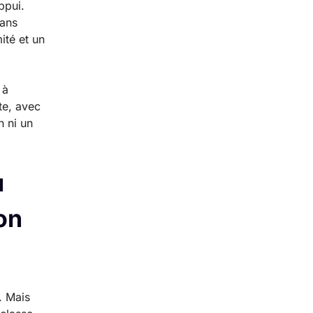
ppui.
sans
ité et un
 à
te, avec
n ni un
u
on
. Mais