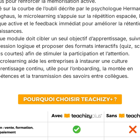
s pour renforcer la mémorisation active.
 sur la courbe de l’oubli décrite par le psychologue Herma
ghaus, le microlearning s’appuie sur la répétition espacée, 
que active et le feedback immédiat pour améliorer la rétent
issances.
e module doit cibler un seul objectif d’apprentissage, suiv
ession logique et proposer des formats interactifs (quiz, sc
s courtes) afin de stimuler la participation et l’attention.
crolearning aide les entreprises à instaurer une culture
rentissage continu, utile pour l’onboarding, la montée en
tences et la transmission des savoirs entre collègues.