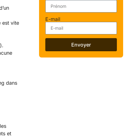
d’un
E-mail
 est vite
Envoyer
).
hacune
ing dans
les
ts et