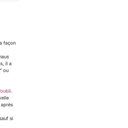
la façon
haus
, il a
” ou
’oubli
.
velle
 après
sauf si