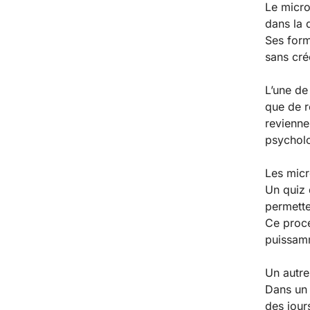
Le micro
dans la 
Ses form
sans cré
L’une de
que de r
revienne
psycholo
Les micr
Un quiz 
permette
Ce proces
puissamm
Un autre
Dans un 
des jour