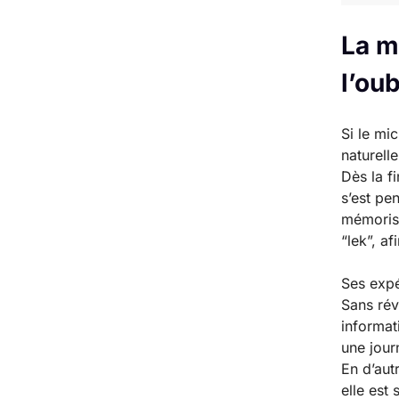
La m
l’oub
Si le mic
naturell
Dès la f
s’est pe
mémorisé
“lek”, a
Ses expé
Sans rév
informat
une jour
En d’aut
elle est