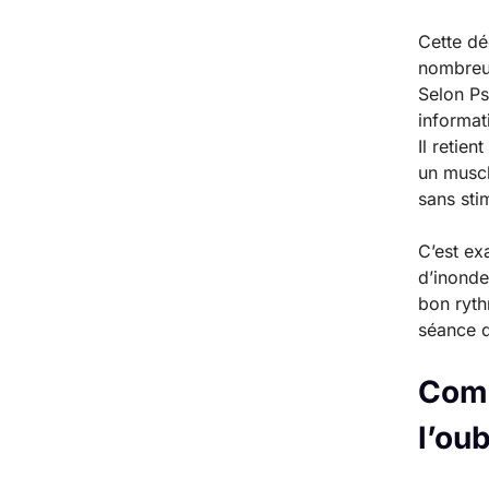
Cette dé
nombreu
Selon P
informat
Il retie
un muscl
sans sti
C’est ex
d’inonde
bon ryth
séance d
Comm
l’oub