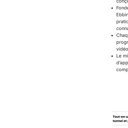
conçu
Fondé
Ebbin
prati
conna
Chaqu
progr
vidéo
Le mi
d’app
compé