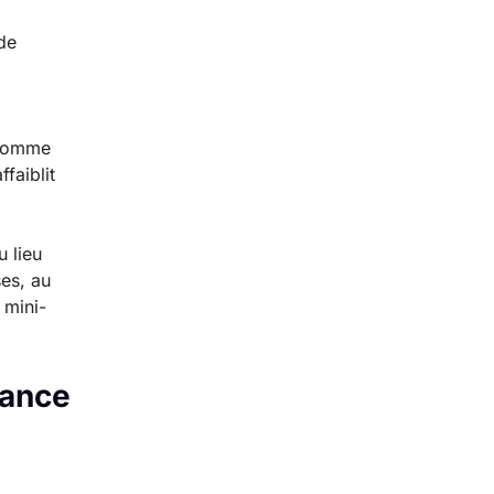
de
. Comme
faiblit
u lieu
ses, au
 mini-
lance