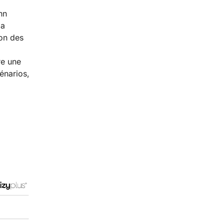
nn
la
ion des
re une
énarios,