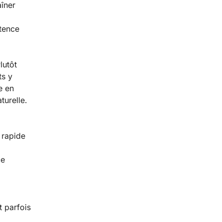
aîner
tence
lutôt
ts y
e en
turelle.
 rapide
ce
t parfois