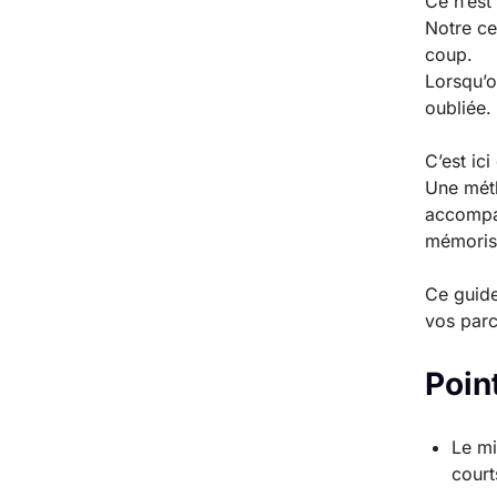
Ce n’est
Notre ce
coup.
Lorsqu’o
oubliée.
C’est ic
Une méth
accompag
mémorisa
Ce guide
vos parc
Point
Le mi
court