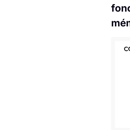
fonc
mém