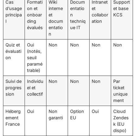
Cas
Formati
Wiki
Docum
Intranet
Support
d’usage
on et
interne
entatio
et
et base
principa
onboar
et
n
collabor
KCS
l
ding
docum
techniq
ation
évalués
entatio
ue IT
n
Quiz et
Oui
Non
Non
Non
Non
évaluati
(notés,
on
seuil
paramé
trable)
Suivi de
Individu
Non
Non
Non
Par
progres
el et
ticket
sion
collectif
unique
ment
Héberg
Oui
Non
Option
Oui
Cloud
ement
garanti
EU
Zendes
France
k (EU
dispo)