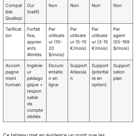
Compat
Oui
Non
Non
Non
Non
ible
(natif)
Qualiopi
Tarificat
Forfait
Par
Par
Par
Par
ion
fixe,
utilisate
utilisate
utilisate
agent
appren
ur (10-
ur (5-10
ur (3-15
(55-169
ants
20
€/mois)
€/mois)
$/mois)
illimités
$/mois)
Accom
Ingénie
Docum
Support
Support
Support
pagne
ur
entatio
Atlassia
(prioritai
selon
ment
pédago
n en
n
re en
plan
humain
gique +
ligne
option)
respon
sable
de
compte
dédiés
Ce tableau met en évidence un point que les