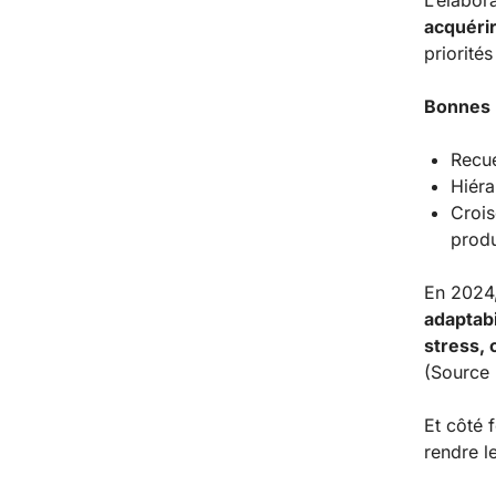
L’élabor
acquérir
priorités
Bonnes 
Recue
Hiéra
Crois
produ
En 2024
adaptabi
stress, 
(Source
Et côté 
rendre le