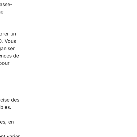
asse-
ne
orer un
D. Vous
ganiser
ences de
 pour
cise des
bles.
es, en
nt varier