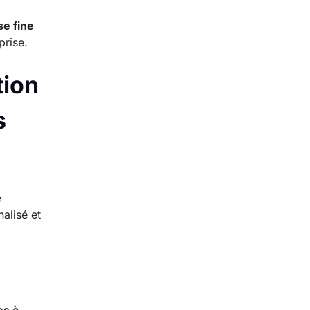
se fine
prise.
tion
s
e
nalisé et