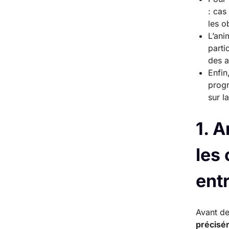
: cas
les o
L’ani
parti
des a
Enfin
progr
sur l
1. A
les 
ent
Avant de
précisé