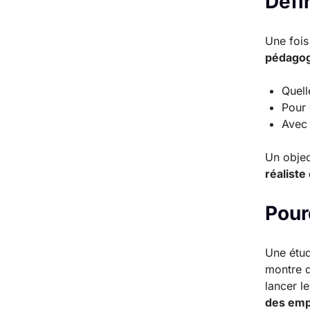
Défin
Une fois
pédagog
Quel
Pour 
Avec 
Un objec
réaliste
Pour
Une étu
montre q
lancer l
des emp