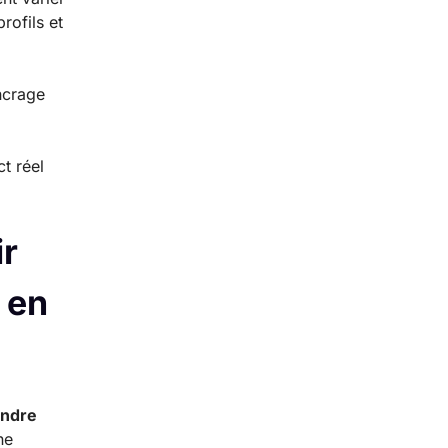
rofils et
ncrage
t réel
ir
 en
ndre
ne