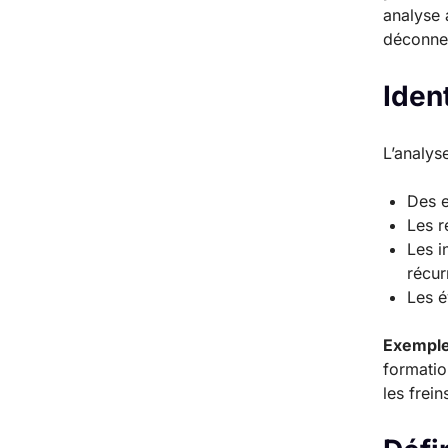
analyse 
déconnect
Ident
L’analys
Des e
Les r
Les i
récur
Les é
Exemple
formatio
les frein