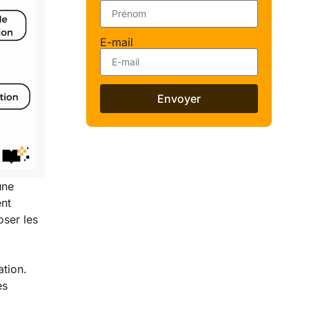
E-mail
Envoyer
une
ent
oser les
tion.
es