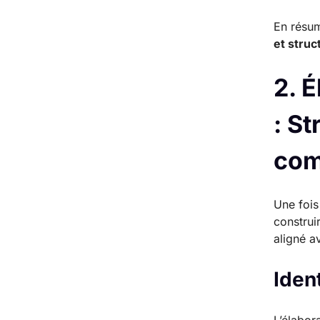
En résu
et struc
2. É
: S
com
Une fois 
construi
aligné av
Ident