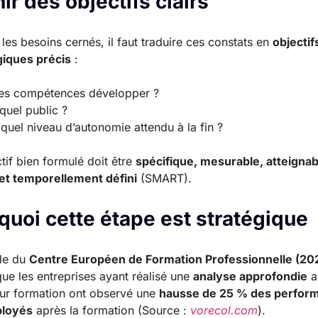
ir des objectifs clairs
 les besoins cernés, il faut traduire ces constats en
objectif
iques précis
:
les compétences développer ?
quel public ?
quel niveau d’autonomie attendu à la fin ?
tif bien formulé doit être
spécifique, mesurable, atteignab
 et temporellement défini
(SMART).
quoi cette étape est stratégique
de du
Centre Européen de Formation Professionnelle (20
ue les entreprises ayant réalisé une
analyse approfondie
a
eur formation ont observé une
hausse de 25 % des perfor
loyés
après la formation (Source :
vorecol.com
).