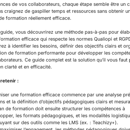
ces de vos collaborateurs, chaque étape semble être un c
us craignez de gaspiller temps et ressources sans obtenir u
de formation réellement efficace.
guide, vous découvrirez une méthode pas-à-pas pour élab
formation efficace qui respecte les normes Qualiopi et RGP
z à identifier les besoins, définir des objectifs clairs et or
ion de formation performante pour développer les compét
aborateurs. Ce guide complet est la solution qu’il vous faut
 clarté et en efficacité.
 retenir :
iser une formation efficace commence par une analyse pré
ns et la définition d’objectifs pédagogiques clairs et mesura
an de formation doit ensuite structurer les compétences à
opper, les formats pédagogiques, et les modalités logistiqu
uyant sur des outils comme les LMS (ex. : Teachizy+).
maximiser l’engagement, les méthodes pédagogiques doive