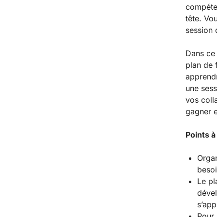
compéten
tête. Vo
session 
Dans ce 
plan de 
apprendre
une sess
vos coll
gagner en
Points à
Organ
besoi
Le pl
dével
s’app
Pour 