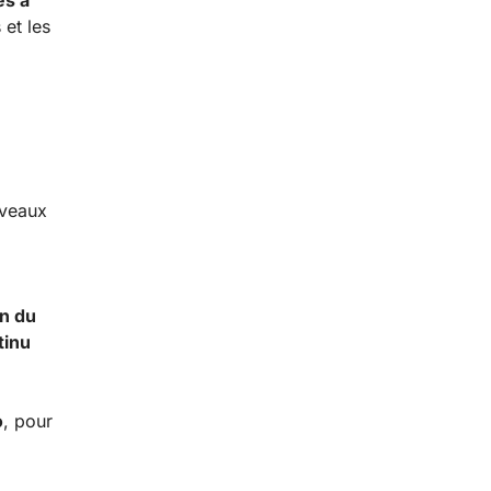
es à
 et les
uveaux
on du
tinu
o
, pour