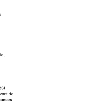
s
le,
23)
vant de
mances