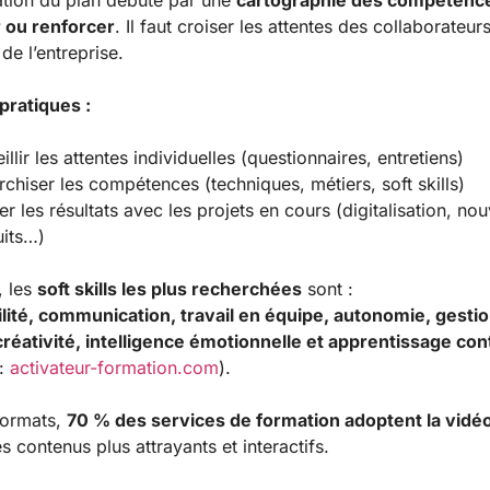
ation du plan débute par une
cartographie des compétenc
 ou renforcer
. Il faut croiser les attentes des collaborateurs
 de l’entreprise.
pratiques :
illir les attentes individuelles (questionnaires, entretiens)
rchiser les compétences (techniques, métiers, soft skills)
er les résultats avec les projets en cours (digitalisation, no
its…)
, les
soft skills les plus recherchées
sont :
lité, communication, travail en équipe, autonomie, gesti
créativité, intelligence émotionnelle et apprentissage con
 :
activateur-formation.com
).
formats,
70 % des services de formation adoptent la vidé
s contenus plus attrayants et interactifs.