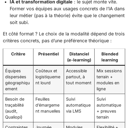
IA et transformation digitale
: le sujet monte vite.
Former vos équipes aux usages concrets de l’IA dans
leur métier (pas à la théorie) évite que le changement
soit subi.
Et côté format ? Le choix de la modalité dépend de trois
critères concrets, pas d’une préférence théorique :
Critère
Présentiel
Distanciel
Blended
(e-learning)
learning
Équipes
Coûteux et
Accessible
Mix sessions
dispersées
logistiqueme
partout, à
terrain +
géographiqu
nt lourd
tout moment
modules en
ement
ligne
Besoin de
Feuilles
Suivi
Suivi
traçabilité
d’émargeme
automatique
automatique
(audit,
nt manuelles
via LMS
+ preuves
Qualiopi)
terrain
Contraintes
Journée
Modules
Flexibilité +