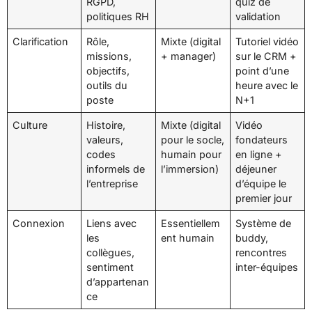
RGPD,
quiz de
politiques RH
validation
Clarification
Rôle,
Mixte (digital
Tutoriel vidéo
missions,
+ manager)
sur le CRM +
objectifs,
point d’une
outils du
heure avec le
poste
N+1
Culture
Histoire,
Mixte (digital
Vidéo
valeurs,
pour le socle,
fondateurs
codes
humain pour
en ligne +
informels de
l’immersion)
déjeuner
l’entreprise
d’équipe le
premier jour
Connexion
Liens avec
Essentiellem
Système de
les
ent humain
buddy,
collègues,
rencontres
sentiment
inter-équipes
d’appartenan
ce