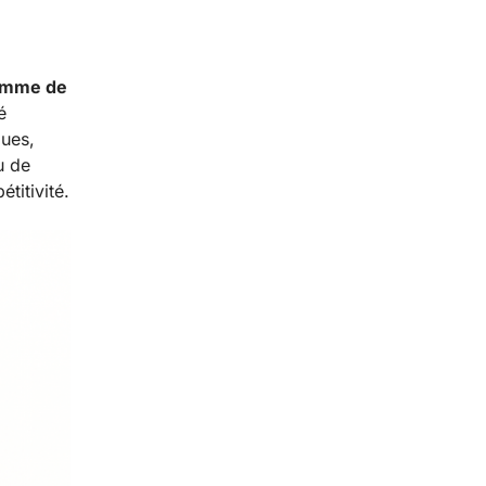
amme de
é
ques,
u de
titivité.