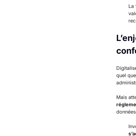
La 
val
rec
L’enj
conf
Digitali
quel que 
administ
Mais att
régleme
données 
Inv
s’a