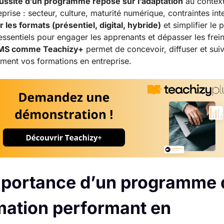
ussite d’un programme repose sur l’adaptation
au contex
reprise : secteur, culture, maturité numérique, contraintes int
r les formats (présentiel, digital, hybride)
et simplifier le 
essentiels pour engager les apprenants et dépasser les frein
MS comme Teachizy+
permet de concevoir, diffuser et sui
ement vos formations en entreprise.
mportance d’un programme 
mation performant en