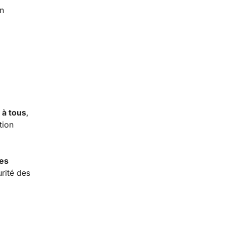
en
 à tous
,
tion
es
urité des