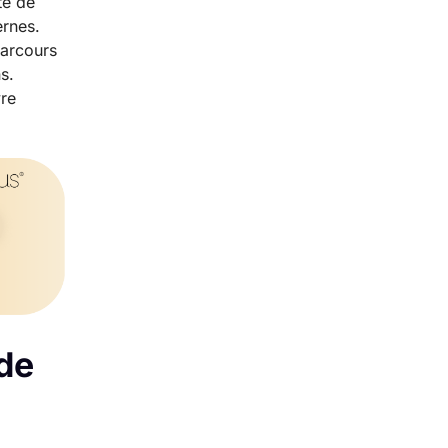
te de
ernes.
parcours
s.
vre
de