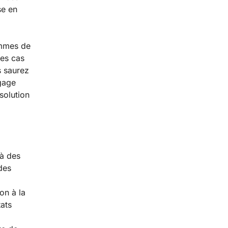
se en
ammes de
des cas
s saurez
gage
solution
 à des
des
on à la
tats