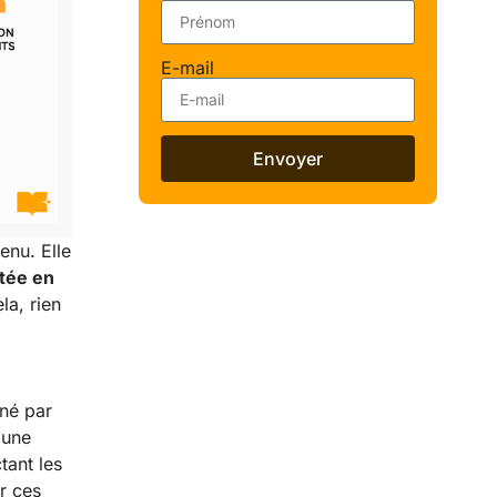
E-mail
Envoyer
enu. Elle
tée en
la, rien
né par
 une
tant les
r ces