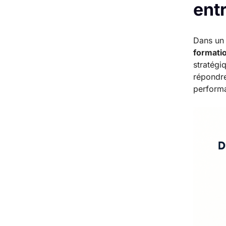
ent
Dans un 
formatio
stratégi
répondre
performa