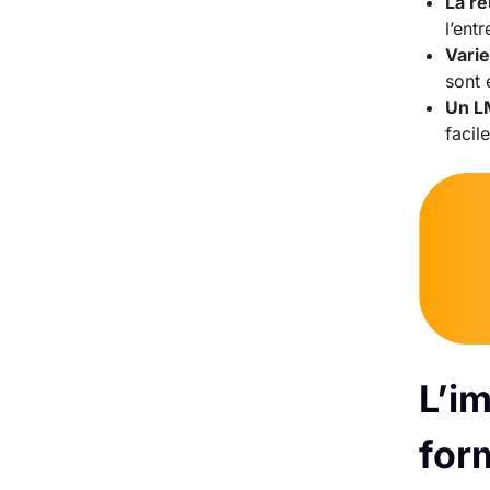
La ré
l’ent
Varie
sont 
Un L
facil
L’i
for