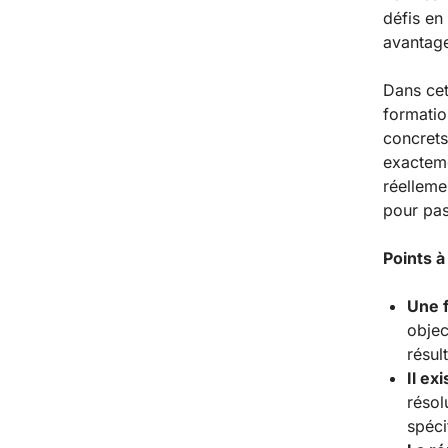
défis en
avantage
Dans cet
formatio
concrets
exacteme
réelleme
pour pass
Points à 
Une f
objec
résult
Il ex
résol
spéci