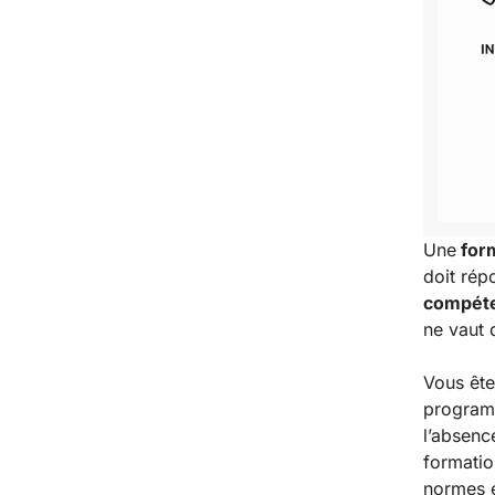
Une
form
doit rép
compét
ne vaut 
Vous ête
programm
l’absenc
formatio
normes e