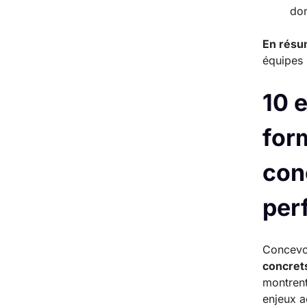
don
En rés
équipes 
10 
for
con
per
Concevo
concret
montrent
enjeux a