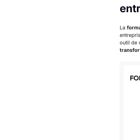
ent
La
form
entrepris
outil de
transfo