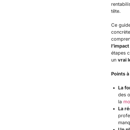
rentabil
tête.
Ce guide
concrèt
comprend
l’impact
étapes c
un
vrai 
Points à
La fo
des o
la
mo
La ré
profe
manqu
Un pl