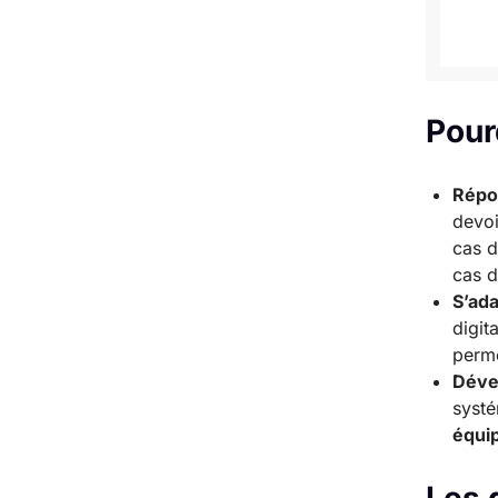
Pour
Répon
devo
cas d
cas d
S’ad
digit
perm
Déve
syst
équi