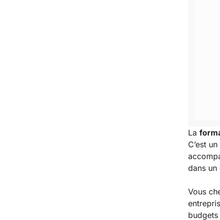
La
forma
C’est un
accompag
dans un
Vous che
entrepri
budgets 