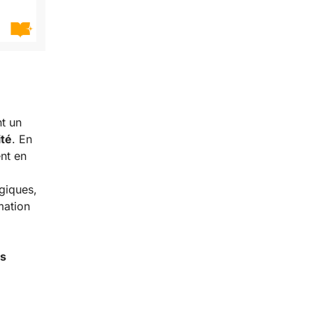
nt un
ité
. En
nt en
giques,
mation
es