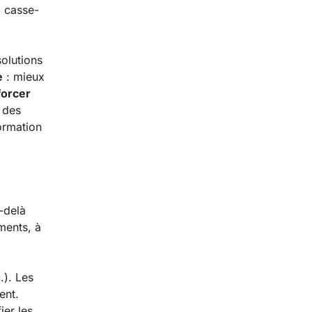
i casse-
solutions
e
: mieux
forcer
 des
formation
-delà
ments, à
.). Les
ent.
ier les