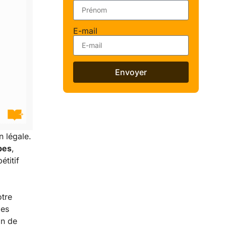
E-mail
Envoyer
n légale.
pes
,
étitif
tre
des
on de