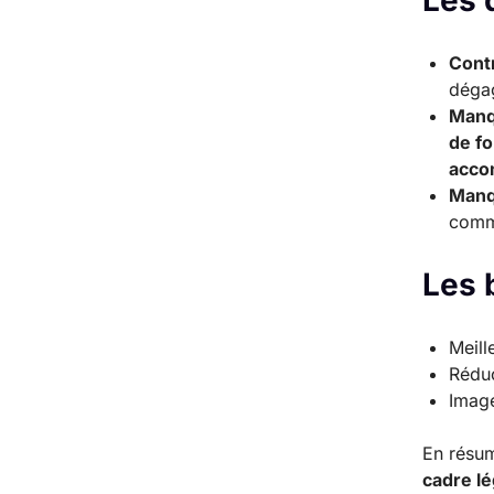
Les 
Cont
dégag
Manq
de fo
acco
Manq
comme
Les 
Meill
Réduc
Imag
En résu
cadre l