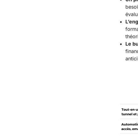
besoi
évalu
L’en
forma
théor
Le bu
finan
antic