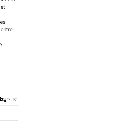
 et
des
 entre
e