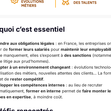
quoi c’est essentiel
dre aux obligations légales
: en France, les entreprises o
ir de
former leurs salariés
pour
maintenir leur employabil
e manquement, elles s’exposent à
des sanctions
(notamme
e litige aux prud’hommes).
apter à un environnement changeant
: évolutions technolo
alisation des métiers, nouvelles attentes des clients… La for
et de
rester compétitif
.
lopper les compétences internes
: au lieu de recruter
ématiquement,
former en interne
permet de
faire monter l
pes en expertise
, à moindre coût.