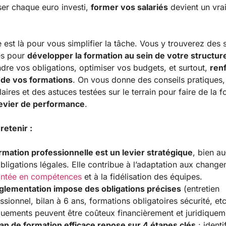
iser chaque euro investi,
former vos salariés
devient un vra
 est là pour vous simplifier la tâche. Vous y trouverez des 
es pour
développer la formation au sein de votre structur
re vos obligations, optimiser vos budgets, et surtout,
ren
 de vos formations
. On vous donne des conseils pratiques,
laires et des astuces testées sur le terrain pour faire de la 
levier de performance
.
 retenir :
rmation professionnelle est un levier stratégique
, bien au
bligations légales. Elle contribue à l’adaptation aux change
ntée en compétences
et à la fidélisation des équipes.
glementation impose des obligations précises
(entretien
ssionnel, bilan à 6 ans, formations obligatoires sécurité, etc
ements peuvent être coûteux financièrement et juridiquem
an de formation efficace repose sur 4 étapes clés
: identif