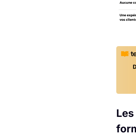
Les
for