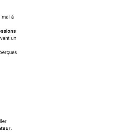
 mal à
essions
vent un
 perçues
ier
ateur
.