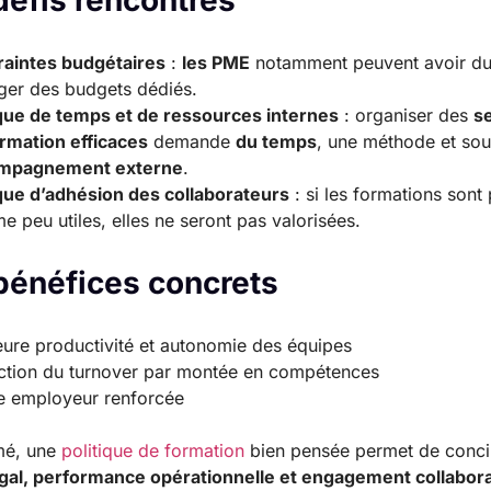
défis rencontrés
raintes budgétaires
:
les PME
notamment peuvent avoir du
er des budgets dédiés.
ue de temps et de ressources internes
: organiser des
s
rmation efficaces
demande
du temps
, une méthode et sou
mpagnement externe
.
ue d’adhésion des collaborateurs
: si les formations sont
 peu utiles, elles ne seront pas valorisées.
bénéfices concrets
eure productivité et autonomie des équipes
tion du turnover par montée en compétences
e employeur renforcée
mé, une
politique de formation
bien pensée permet de concil
égal, performance opérationnelle et engagement collabor