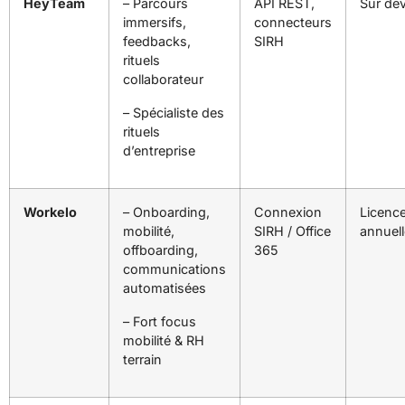
HeyTeam
– Parcours
API REST,
Sur dev
immersifs,
connecteurs
feedbacks,
SIRH
rituels
collaborateur
– Spécialiste des
rituels
d’entreprise
Workelo
– Onboarding,
Connexion
Licenc
mobilité,
SIRH / Office
annuel
offboarding,
365
communications
automatisées
– Fort focus
mobilité & RH
terrain