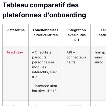
Tableau comparatif des
plateformes d’onboarding
Plateforme
Fonctionnalités
Intégration
Tar
/ Particularités
avec outils
est
RH
Teachizy+
– Checklists,
API +
Transp
parcours
connecteurs
sans
personnalisés,
natifs
surcoû
modules
interactifs, suivi
KPI
– Interface ultra
intuitive, illimité