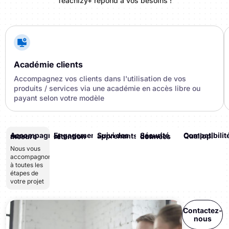
Teachizy+ répond à vos besoins !
Académie clients
Accompagnez vos clients dans l'utilisation de vos
produits / services via une académie en accès libre ou
payant selon votre modèle
Suivi des apprenants
Compatibilité Qualiopi
Accompagnement sur-mesure
Engagement et rétention
Sécurité des données
Nous vous
accompagnons
à toutes les
étapes de
votre projet
Contactez-
nous